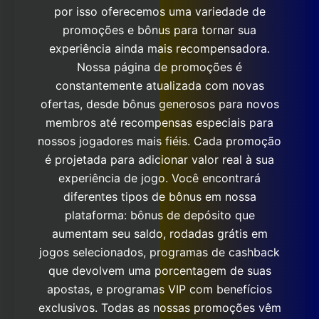
por isso oferecemos uma variedade de
promoções e bônus para tornar sua
experiência ainda mais recompensadora.
Nossa página de promoções é
constantemente atualizada com novas
ofertas, desde bônus generosos para novos
membros até recompensas especiais para
nossos jogadores mais fiéis. Cada promoção
é projetada para adicionar valor real à sua
experiência de jogo. Você encontrará
diferentes tipos de bônus em nossa
plataforma: bônus de depósito que
aumentam seu saldo, rodadas grátis em
jogos selecionados, programas de cashback
que devolvem uma porcentagem de suas
apostas, e programas VIP com benefícios
exclusivos. Todas as nossas promoções vêm