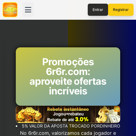
Entrar
Registrar
Abrir menu principal
Promoções
6r6r.com:
aproveite ofertas
incríveis
5% VALOR DA APOSTA TROCADO PORDINHEIRO
No 6r6r.com, valorizamos cada jogador e