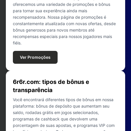
oferecemos uma variedade de promoções e bônus
para tornar sua experiência ainda mais
recompensadora. Nossa página de promoções é
constantemente atualizada com novas ofertas, desde
bônus generosos para novos membros até
recompensas especiais para nossos jogadores mais
fiéis.
Ver Promoções
6r6r.com: tipos de bônus e
transparência
Você encontrará diferentes tipos de bônus em nossa
plataforma: bônus de depósito que aumentam seu
saldo, rodadas grátis em jogos selecionados,
programas de cashback que devolvem uma
porcentagem de suas apostas, e programas VIP com